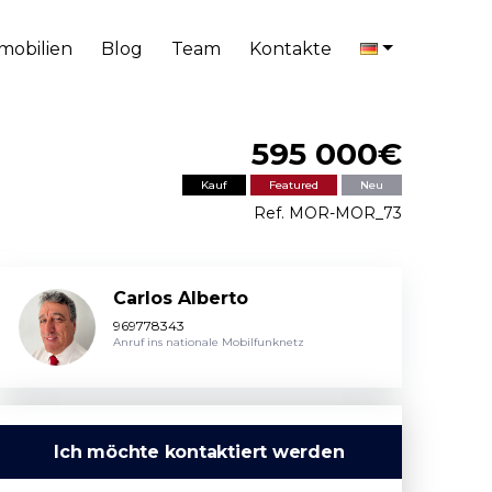
mobilien
Blog
Team
Kontakte
595 000€
Kauf
Featured
Neu
Ref. MOR-MOR_73
Carlos Alberto
969778343
Anruf ins nationale Mobilfunknetz
Ich möchte kontaktiert werden