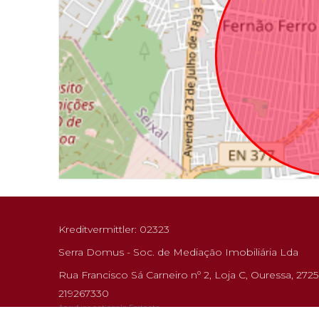
Kreditvermittler: 02323
Serra Domus - Soc. de Mediação Imobiliária Lda
Rua Francisco Sá Carneiro nº 2, Loja C, Ouressa, 272
219267330
Anruf ins nationale Festnetz