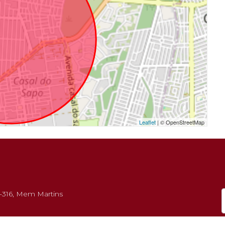
Leaflet
| © OpenStreetMap
5-316, Mem Martins