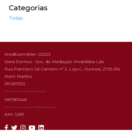
Categorias
Todas
Kreditvermittler: 02323
Serra Domus - Soc. de Mediação Imobiliária Lda
Rua Francisco Sá Carneiro nº 2, Loja C, Ouressa, 2725-316,
Mem Martins
219267330
Anruf ins nationale Festnetz
969787446
Anruf ins nationale Mobilfunknetz
AMI: 12611