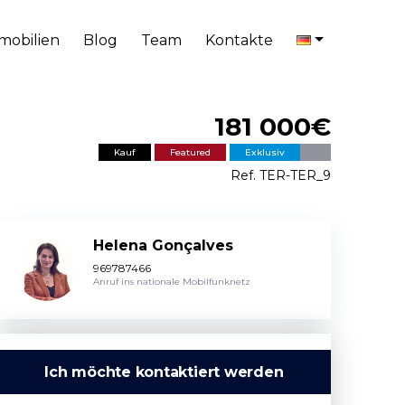
mobilien
Blog
Team
Kontakte
181 000€
Kauf
Featured
Exklusiv
Ref. TER-TER_9
Helena Gonçalves
969787466
Anruf ins nationale Mobilfunknetz
Ich möchte kontaktiert werden