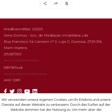
Kreditvermittler: 02323
Serra Domus - Soc. de Mediação Imobiliária Lda
Rua Francisco Sá Carneiro nº 2, Loja C, Ouressa, 2725-316,
Mem Martins
219267330
Anruf ins nationale Festnetz
969787446
Anruf ins nationale Mobilfunknetz
AMI: 12611
Wir verwenden unsere eigenen Cookies, um Ihr Erlebnis und unsere
Wir verwenden unsere eigenen Cookies, um Ihr Erlebnis und unsere
Dienste auf dieser Website zu verbessern. Durch das Surfen auf der
Dienste auf dieser Website zu verbessern. Durch das Surfen auf der
Abonnieren
Website stimmen Sie der Nutzung zu. Um mehr über die
Website stimmen Sie der Nutzung zu. Um mehr über die