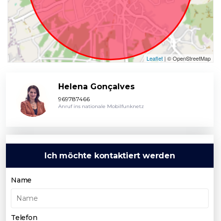
Leaflet
| © OpenStreetMap
Helena Gonçalves
969787466
Anruf ins nationale Mobilfunknetz
Ich möchte kontaktiert werden
Name
Telefon