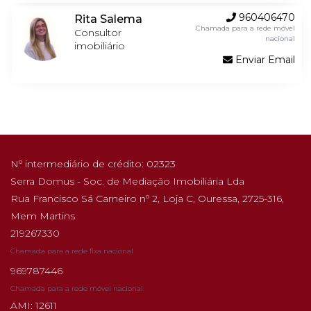
960406470
Rita Salema
Chamada para a rede móvel
Consultor
nacional
imobiliário
Enviar Email
Nº intermediário de crédito: 02323
Serra Domus - Soc. de Mediação Imobiliária Lda
Rua Francisco Sá Carneiro nº 2, Loja C, Ouressa, 2725-316,
Mem Martins
219267330
Chamada para a rede fixa nacional
969787446
Chamada para a rede móvel nacional
AMI: 12611