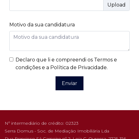
Motivo da sua candidatura
Declaro que li e compreendi os
Termos e
condições e a Política de Privacidade
.
Enviar
Nº intermediário de crédito: 02323
Serra Domus - Soc. de Mediação Imobiliária Lda
Rua Francisco Sá Carneiro nº 2, Loja C, Ouressa, 2725-316,